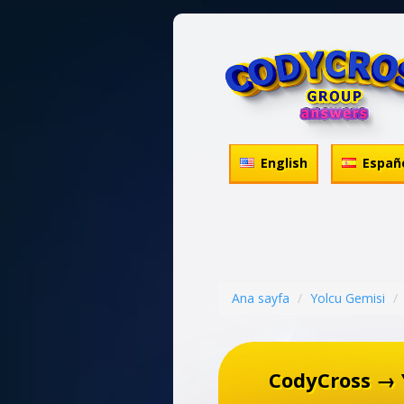
English
Españ
Ana sayfa
Yolcu Gemisi
CodyCross → 