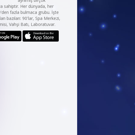
ayrılmış birçok
 sahiptir. Her dünyada, her
0'den fazla bulmaca grubu. İşte
an bazıları: 90'lar, Spa Merkezi,
isi, Vahşi Batı, Laboratuvar.