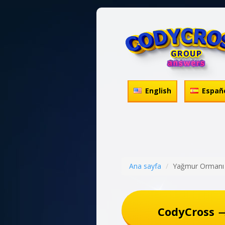
English
Españ
Ana sayfa
Yağmur Ormanı
CodyCross 