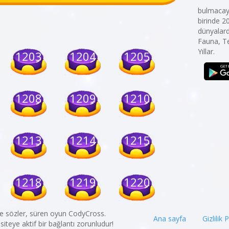
bulmacaya
birinde 2
dünyalarda
Fauna, Te
Yıllar.
1203
1204
1205
1208
1209
1210
1213
1214
1215
1218
1219
1220
ye sözler, süren oyun CodyCross.
Ana sayfa
Gizlilik 
iteye aktif bir bağlantı zorunludur!