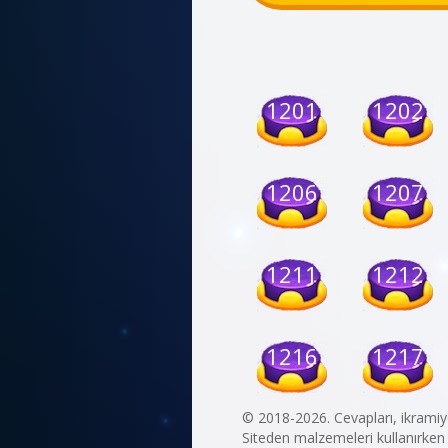
1201
1202
1206
1207
1211
1212
1216
1217
© 2018-2026. Cevapları, ikrami
Siteden malzemeleri kullanırken s