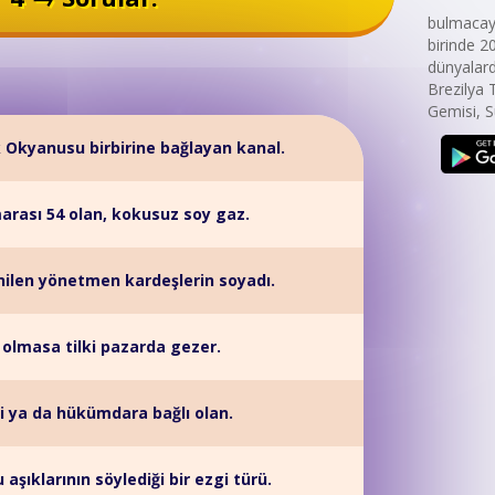
bulmacaya
birinde 2
dünyalard
Brezilya
Gemisi, S
k Okyanusu birbirine bağlayan kanal.
rası 54 olan, kokusuz soy gaz.
nilen yönetmen kardeşlerin soyadı.
i olmasa tilki pazarda gezer.
i ya da hükümdara bağlı olan.
aşıklarının söylediği bir ezgi türü.