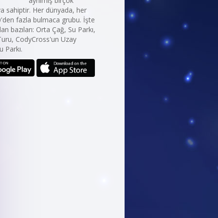
ayrılmış birçok
 sahiptir. Her dünyada, her
0'den fazla bulmaca grubu. İşte
an bazıları: Orta Çağ, Su Parkı,
 Turu, CodyCross'un Uzay
u Parkı.