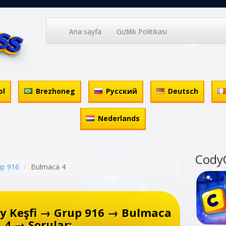
Ana sayfa
Gizlilik Politikası
ol
Brezhoneg
Русский
Deutsch
Nederlands
Cody
up 916
Bulmaca 4
y Keşfi → Grup 916 → Bulmaca
4 → Sorular: