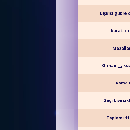
Dışkısı gübre 
Karakteri
Masallar
Orman __, kuz
Roma m
Saçı kıvırcı
Toplamı 11 