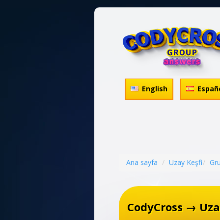
English
Españ
Ana sayfa
Uzay Keşfi
Gr
CodyCross → Uza