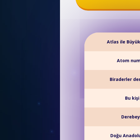
Atlas ile Büyü
Atom numa
Biraderler de
Bu kiş
Derebey
Doğu Anadolu 