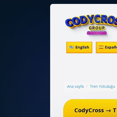
English
Españ
Ana sayfa
Tren Yolculuğu
CodyCross → T