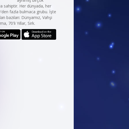
ayrılmış birçok
 sahiptir. Her dünyada, her
0'den fazla bulmaca grubu. İşte
an bazıları: Dünyamız, Vahşi
ma, 70'li Yıllar, Sirk.