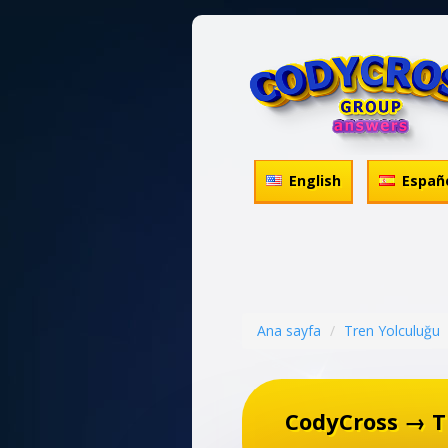
English
Españ
Ana sayfa
Tren Yolculuğu
CodyCross → T