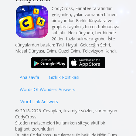
CodyCross, Fanatee tarafından
geliştirilen, yakın zamanda bilinen
bir oyundur. Farklı dünyalara ve
gruplara ayrılmış birçok bulmacaya
sahiptir. Her dünyada, her birinde
20'den fazla bulmaca grubu. İşte
dünyalardan bazıları: Tatlı Hayat, Geleceğin Şehri,
Masal Dünyası, Evim, Güzel Evim, Televizyon Kanalı.
Ana sayfa
Gizlilik Politikası
Words Of Wonders Answers
Word Link Answers
© 2018-2026. Cevapları, ikramiye sözler, süren oyun
CodyCross.
Siteden malzemeleri kullanırken siteye aktif bir
bağlantı zorunludur!
Bu site CodyCross uygulaması ile bağlı değildir. Tüm