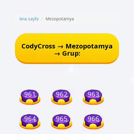
Ana sayfa
Mezopotamya
CodyCross → Mezopotamya
→ Grup:
961
962
963
964
965
966