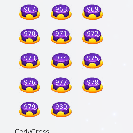
967
968
969
970
971
972
973
974
975
976
977
978
979
980
CodyCross