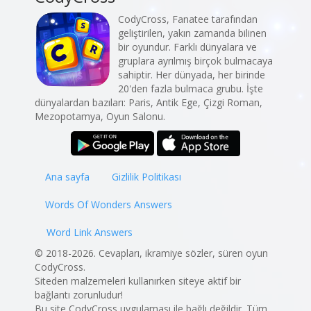
CodyCross, Fanatee tarafından
geliştirilen, yakın zamanda bilinen
bir oyundur. Farklı dünyalara ve
gruplara ayrılmış birçok bulmacaya
sahiptir. Her dünyada, her birinde
20'den fazla bulmaca grubu. İşte
dünyalardan bazıları: Paris, Antik Ege, Çizgi Roman,
Mezopotamya, Oyun Salonu.
Ana sayfa
Gizlilik Politikası
Words Of Wonders Answers
Word Link Answers
© 2018-2026. Cevapları, ikramiye sözler, süren oyun
CodyCross.
Siteden malzemeleri kullanırken siteye aktif bir
bağlantı zorunludur!
Bu site CodyCross uygulaması ile bağlı değildir. Tüm