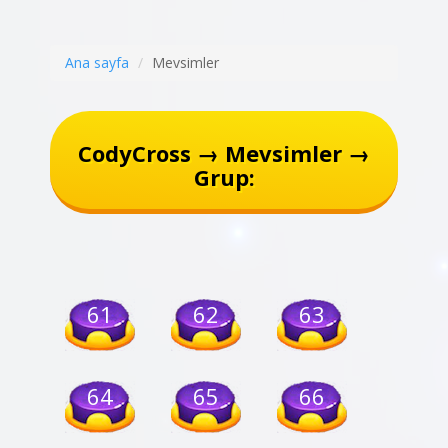
Ana sayfa
Mevsimler
CodyCross → Mevsimler →
Grup:
61
62
63
64
65
66