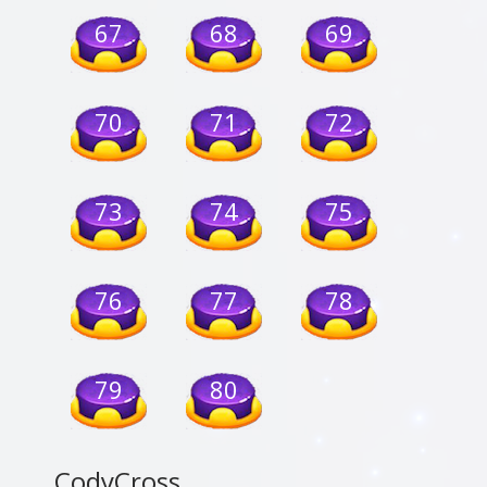
67
68
69
70
71
72
73
74
75
76
77
78
79
80
CodyCross