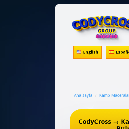
English
Españ
Ana sayfa
Kamp Maceralar
CodyCross → K
Bul