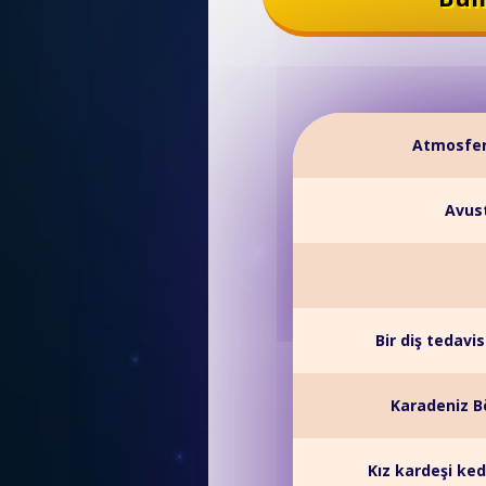
Atmosferd
Avust
Bir diş tedavi
Karadeniz Bö
Kız kardeşi ke