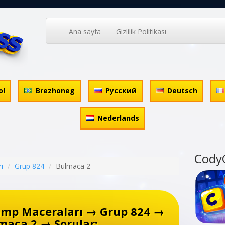
Ana sayfa
Gizlilik Politikası
ol
Brezhoneg
Русский
Deutsch
Nederlands
Cody
ı
Grup 824
Bulmaca 2
amp Maceraları → Grup 824 →
maca 2 → Sorular: