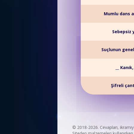
Mumlu dans adı
Sebepsiz 
Suçlunun genel
__ Kanık,
Şifreli çan
© 2018-2026. Cevapları, ikrami
Siteden malzemeleri kullanırken s