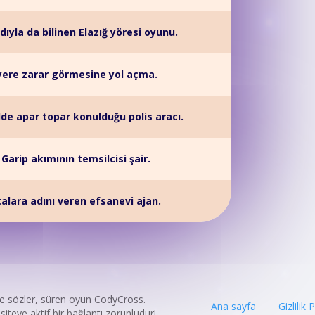
yla da bilinen Elazığ yöresi oyunu.
yere zarar görmesine yol açma.
de apar topar konulduğu polis aracı.
 Garip akımının temsilcisi şair.
talara adını veren efsanevi ajan.
ye sözler, süren oyun CodyCross.
Ana sayfa
Gizlilik 
iteye aktif bir bağlantı zorunludur!