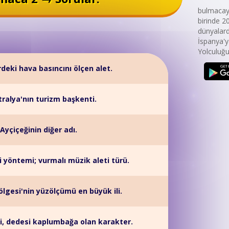
bulmacaya
birinde 2
dünyalard
İspanya'y
Yolculuğu,
eki hava basıncını ölçen alet.
ralya'nın turizm başkenti.
Ayçiçeğinin diğer adı.
si yöntemi; vurmalı müzik aleti türü.
lgesi'nin yüzölçümü en büyük ili.
di, dedesi kaplumbağa olan karakter.