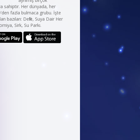
ayrılmış birçok
 sahiptir. Her dünyada, her
0'den fazla bulmaca grubu. İşte
an bazıları: Defile, Suya Dair Her
orniya, Sirk, Su Parkı.