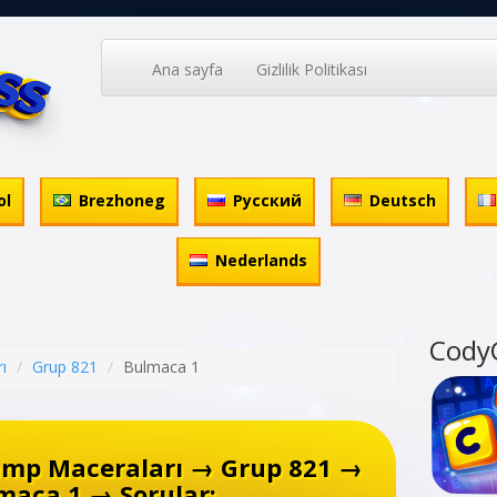
Ana sayfa
Gizlilik Politikası
ol
Brezhoneg
Русский
Deutsch
Nederlands
Cody
ı
Grup 821
Bulmaca 1
amp Maceraları → Grup 821 →
maca 1 → Sorular: