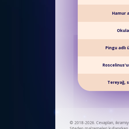
Hamur a
Okula
Pingu adlı 
Roscelinus'u
Tereyağ, s
© 2018-2026. Cevapları, ikrami
Siteden malzemeleri kullanırken s