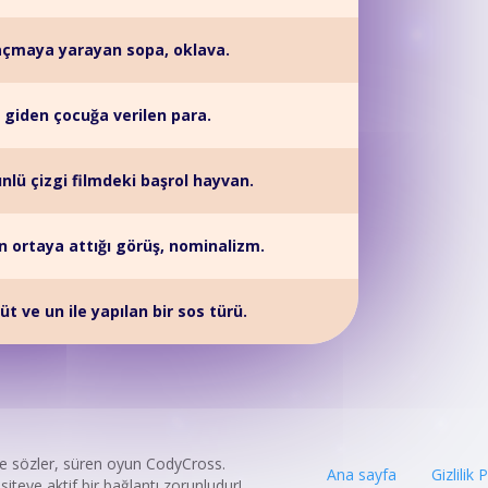
çmaya yarayan sopa, oklava.
 giden çocuğa verilen para.
ünlü çizgi filmdeki başrol hayvan.
n ortaya attığı görüş, nominalizm.
üt ve un ile yapılan bir sos türü.
ye sözler, süren oyun CodyCross.
Ana sayfa
Gizlilik 
iteye aktif bir bağlantı zorunludur!