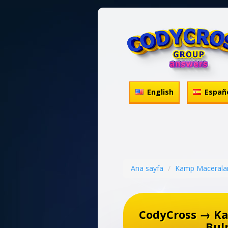
English
Españ
Ana sayfa
Kamp Maceralar
CodyCross → K
Bul