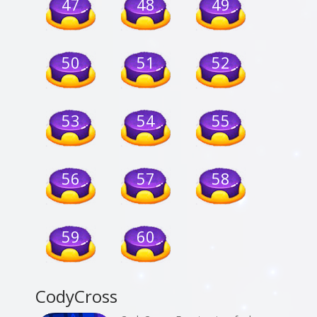
47
48
49
50
51
52
53
54
55
56
57
58
59
60
CodyCross