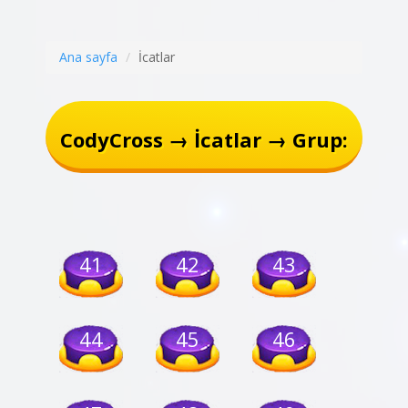
Ana sayfa
İcatlar
CodyCross → İcatlar → Grup:
41
42
43
44
45
46