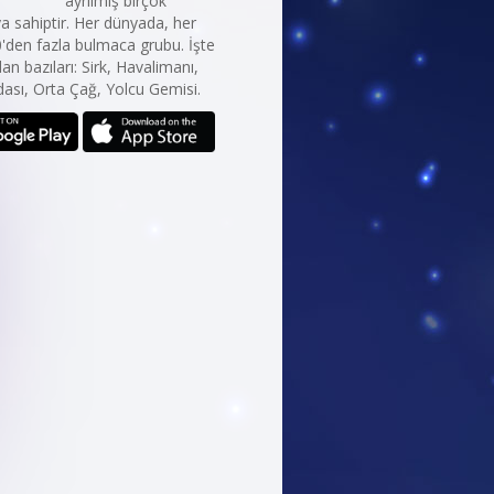
ayrılmış birçok
 sahiptir. Her dünyada, her
0'den fazla bulmaca grubu. İşte
an bazıları: Sirk, Havalimanı,
ası, Orta Çağ, Yolcu Gemisi.