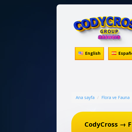
English
Españ
Ana sayfa
Flora ve Fauna
CodyCross → F