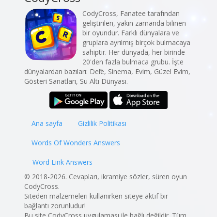
CodyCross, Fanatee tarafından
geliştirilen, yakın zamanda bilinen
bir oyundur. Farklı dünyalara ve
gruplara ayrılmış birçok bulmacaya
sahiptir. Her dünyada, her birinde
20'den fazla bulmaca grubu. İşte
dünyalardan bazıları: Defile, Sinema, Evim, Güzel Evim,
Gösteri Sanatları, Su Altı Dünyası.
Ana sayfa
Gizlilik Politikası
Words Of Wonders Answers
Word Link Answers
© 2018-2026. Cevapları, ikramiye sözler, süren oyun
CodyCross.
Siteden malzemeleri kullanırken siteye aktif bir
bağlantı zorunludur!
Bu site CodyCross uygulaması ile bağlı değildir. Tüm