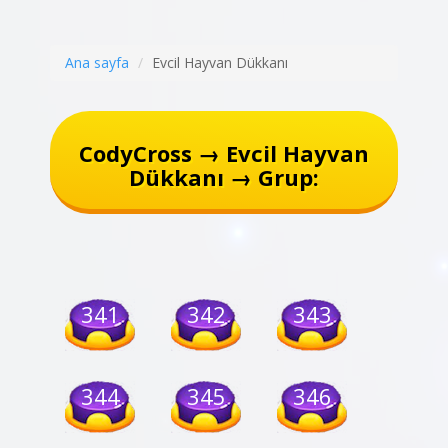
Ana sayfa
Evcil Hayvan Dükkanı
CodyCross → Evcil Hayvan
Dükkanı → Grup:
341
342
343
344
345
346