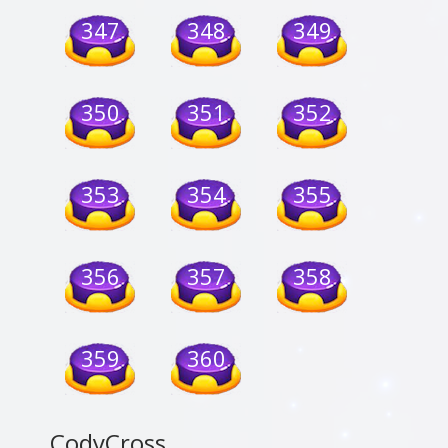
347
348
349
350
351
352
353
354
355
356
357
358
359
360
CodyCross